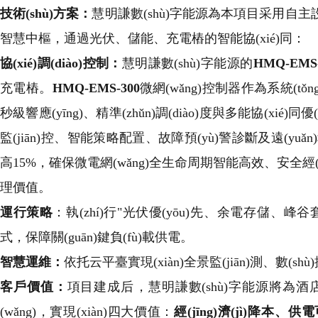
技
術(shù)方案：
慧明謙數(shù)字能源為本項目采用自主設(s
智慧中樞，通過光伏、儲能、充電樁的智能協(xié)同：
協(xié)調(diào)控制：
慧明謙數(shù)字能源的
HMQ-EMS-
充電樁。
HMQ-EMS-300
微網(wǎng)控制器作為系統(tǒng
秒級響應(yīng)、精準(zhǔn)調(diào)度與多能協(xi
監(jiān)控、智能策略配置、故障預(yù)警診斷及遠
高15%，確保微電網(wǎng)全生命周期智能高效、安全經(jīn
理價值。
運行策略
：執(zhí)行"光伏優(yōu)先、余電存儲
式，保障關(guān)鍵負(fù)載供電。
智慧運維：
依托云平臺實現(xiàn)全景監(jiān)測、數(shù)據(
客戶價值：
項目建成后，慧明謙數(shù)字能源將為酒店
(wǎng)，實現(xiàn)四大價值：
經(jīng)濟(jì)降本