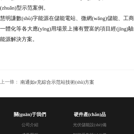
(zhuǎn)型示范案例。
慧明謙數(shù)字能源在儲能電站、微網(wǎng)儲能、工商業(yè)
一體化等各大應(yīng)用場景上擁有豐富的項目經(jīng)
能源解決方案。
上一條：
南通如e充綜合示范站技術(shù)方案
關(guān)于我們
硬件產(chǎn)品
公司介紹
光伏儲能設(shè)備