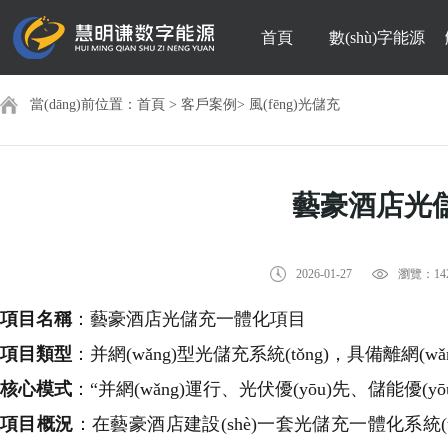
首頁
數(shù)字能源
當(dāng)前位置：
首頁
>
客戶案例
>
風(fēng)光儲充
平臺
藝豪酒店光
2026-01-27
瀏覽：14
項目名稱
：藝豪酒店光儲充一體化項目
項目類型
：并網(wǎng)型光儲充系統(tǒng)，具備離網(w
核心模式
：“并網(wǎng)運行、光伏優(yōu)先、儲能優(y
項目概況
：在藝豪酒店建設(shè)一套光儲充一體化系統(tǒng)